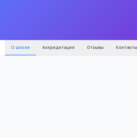
Все
школы
города
О школе
Аккредитация
Отзывы
Контакт
Бюджетный
985
Тип
Просмотров
Полезно родителям
РЕКЛАМА
школьников