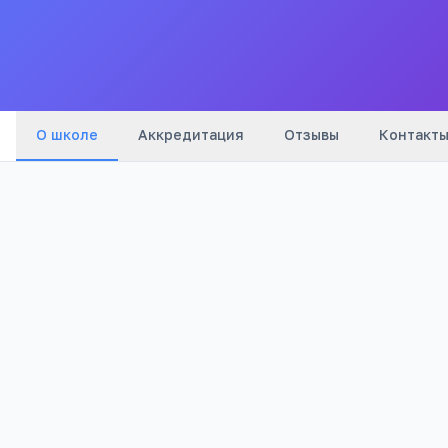
Все
школы
города
О школе
Аккредитация
Отзывы
Контакт
Бюджетный
1 842
Тип
Просмотров
Полезно родителям
РЕКЛАМА
школьников