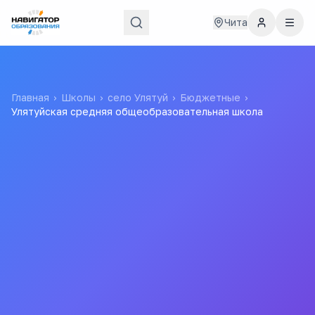
Чита
Главная
›
Школы
›
село Улятуй
›
Бюджетные
›
Улятуйская средняя общеобразовательная школа
Улятуйская средняя
общеобразовательная
школа
Муниципальное бюджетное общеобразовательное
учреждение Улятуйская средняя общеобразовательная
школа