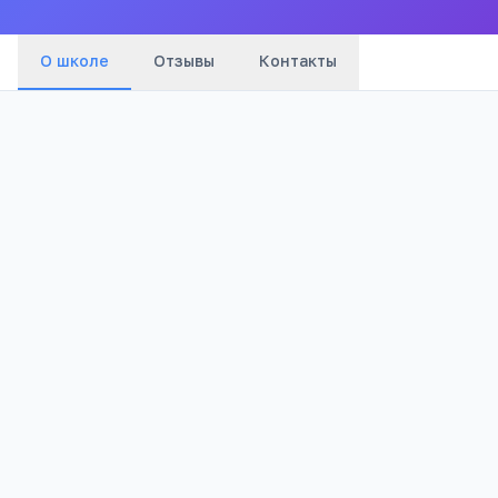
О школе
Отзывы
Контакты
437
Просмотров
Полезно родителям
РЕКЛАМА
школьников
Телефона меньше, а оценки лучше
Бесплатный 5-дневный онлайн-марафон