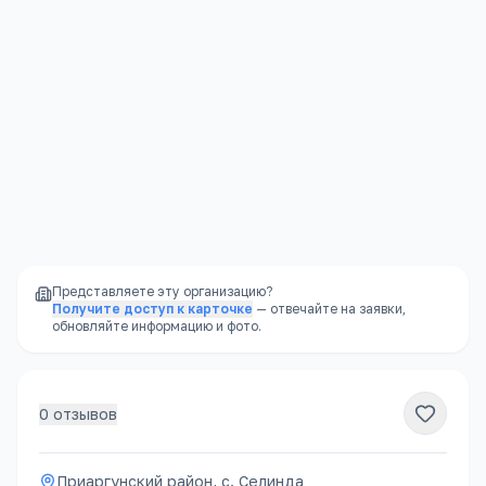
Приаргунский район, с. Селинда
Открыть в Яндекс.Картах →
Представляете эту организацию?
Получите доступ к карточке
— отвечайте на заявки,
обновляйте информацию и фото.
0
отзывов
Приаргунский район, с. Селинда