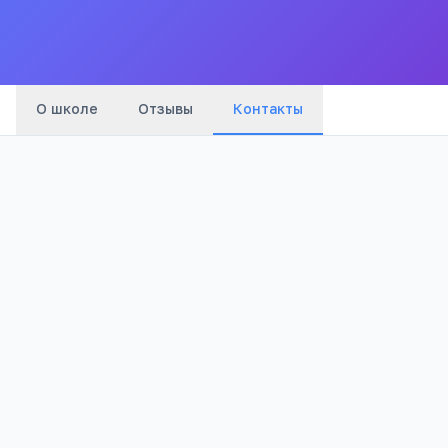
Все
школы
города
О школе
Отзывы
Контакты
Телефон:
+7(302) 436
…
показать
Email:
selinda_school@mail.ru
Адрес:
Приаргунский район, с. Селинда