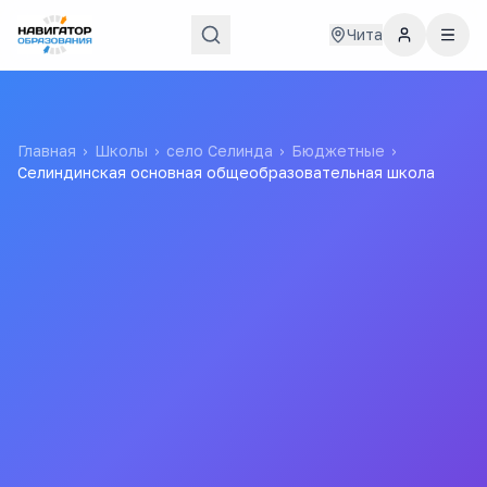
Чита
Главная
›
Школы
›
село Селинда
›
Бюджетные
›
Селиндинская основная общеобразовательная школа
Селиндинская основная
общеобразовательная
школа
Муниципальное бюджетное общеобразовательное
учреждение Селиндинская начальная
общеобразовательная школа