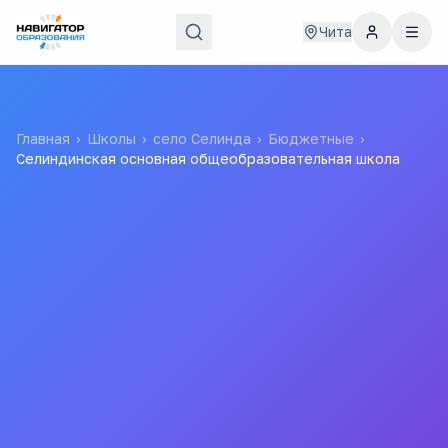
Чита
Главная
›
Школы
›
село Селинда
›
Бюджетные
›
Селиндинская основная общеобразовательная школа
Селиндинская основная
общеобразовательная
школа
Муниципальное бюджетное общеобразовательное
учреждение Селиндинская начальная
общеобразовательная школа