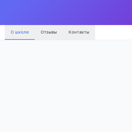
Все
школы
города
О школе
Отзывы
Контакты
Бюджетный
1 163
Тип
Просмотров
Полезно родителям
РЕКЛАМА
школьников