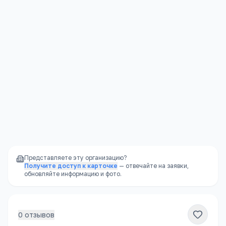
Юридическая защита
—
права ребёнка
защищены законом
Стабильность
—
школа не закроется из-за
финансовых проблем владельца
Доступность
—
школы есть в каждом
районе, часто в шаговой доступности
Представляете эту организацию?
Получите доступ к карточке
— отвечайте на заявки,
обновляйте информацию и фото.
0
отзывов