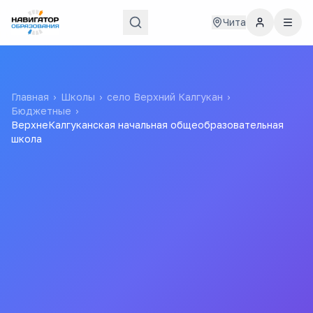
Чита
Главная
›
Школы
›
село Верхний Калгукан
›
Бюджетные
›
ВерхнеКалгуканская начальная общеобразовательная
школа
ВерхнеКалгуканская
начальная
общеобразовательная
школа
МУНИЦИПАЛЬНОЕ ОБЩЕОБРАЗОВАТЕЛЬНОЕ