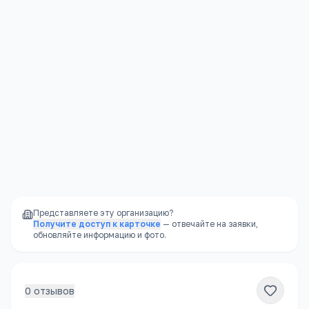
Юридическая защита
—
права ребёнка
защищены законом
Стабильность
—
школа не закроется из-за
финансовых проблем владельца
Доступность
—
школы есть в каждом
районе, часто в шаговой доступности
Представляете эту организацию?
Получите доступ к карточке
— отвечайте на заявки,
обновляйте информацию и фото.
0
отзывов