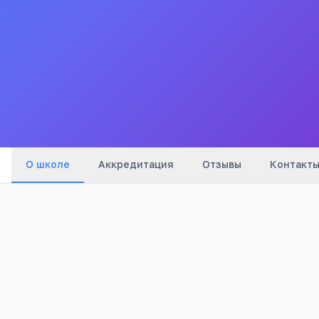
УЧРЕЖДЕНИЕ ВЕРХНЕ-КАЛГУКАНСКАЯ НАЧАЛЬНАЯ
ОБЩЕОБРАЗОВАТЕЛЬНАЯ ШКОЛА
Все
школы
города
О школе
Аккредитация
Отзывы
Контакт
Бюджетный
986
Тип
Просмотров