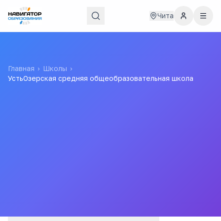
Чита
Главная
›
Школы
›
УстьОзерская средняя общеобразовательная школа
УстьОзерская средняя
общеобразовательная
школа