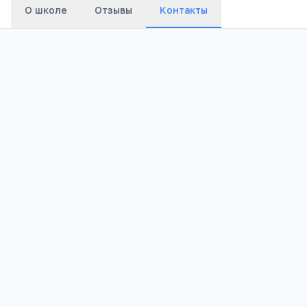
О школе
Отзывы
Контакты
Адрес:
Борзинский район, с.Усть-Озерное,
ул.Школьная