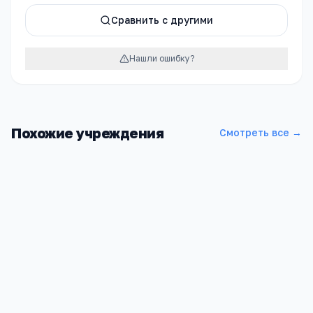
Сравнить с другими
Нашли ошибку?
Похожие учреждения
Смотреть все →
Школа МБОУ ООШ п.ст.Ингода
Забайкальский край, Читинский р-н, Ингода п/ст,
Центральная ул