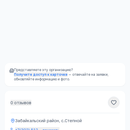
Стабильность
—
школа не закроется из-за
финансовых проблем владельца
Доступность
—
школы есть в каждом
районе, часто в шаговой доступности
Представляете эту организацию?
Получите доступ к карточке
— отвечайте на заявки,
обновляйте информацию и фото.
0
отзывов
Забайкальский район, с.Степной
+7(302) 512
…