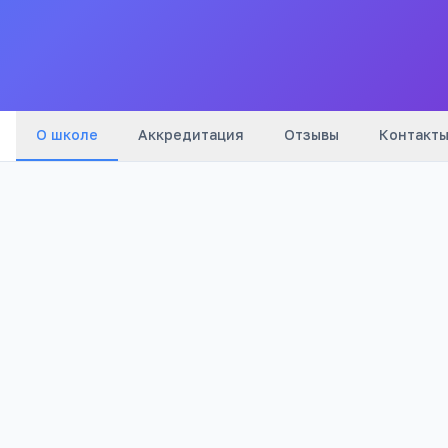
Все
школы
города
О школе
Аккредитация
Отзывы
Контакт
Бюджетный
1 035
Тип
Просмотров
Полезно родителям
РЕКЛАМА
школьников