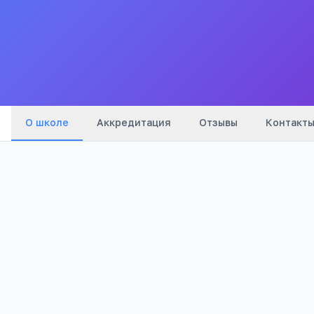
Все
школы
города
О школе
Аккредитация
Отзывы
Контакт
Бюджетный
966
Тип
Просмотров
Полезно родителям
РЕКЛАМА
школьников