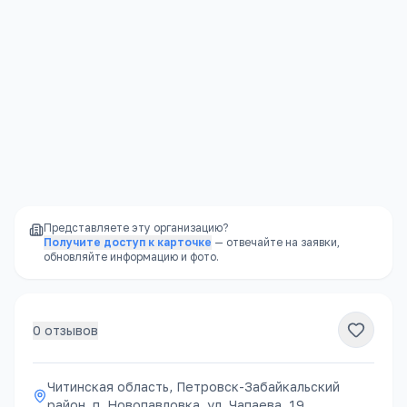
защищены законом
Стабильность
—
школа не закроется из-за
финансовых проблем владельца
Доступность
—
школы есть в каждом
районе, часто в шаговой доступности
Представляете эту организацию?
Получите доступ к карточке
— отвечайте на заявки,
обновляйте информацию и фото.
0
отзывов
Читинская область, Петровск-Забайкальский
район, п. Новопавловка, ул. Чапаева, 19