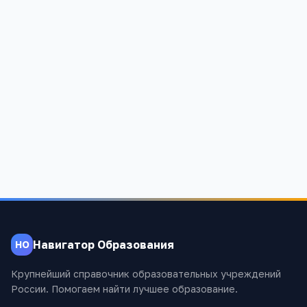
Новопавловская средняя общеобразовательная
школа
Оренбургская область, Акбулакский район, с.Новопавловка,
пер.Школьный, 8
1 061
Навигатор Образования
НО
Крупнейший справочник образовательных учреждений
России. Помогаем найти лучшее образование.