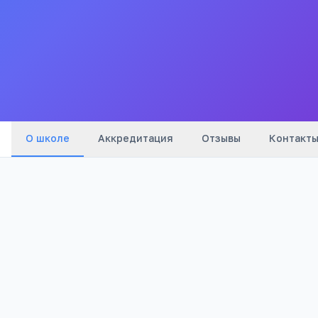
Все
школы
города
О школе
Аккредитация
Отзывы
Контакт
399
Просмотров
Полезно родителям
РЕКЛАМА
школьников