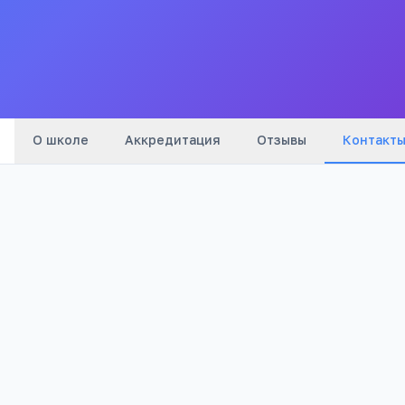
Все
школы
города
О школе
Аккредитация
Отзывы
Контакт
Телефон:
+7(914) 478
…
показать
Email:
shs_chit_47.chita@zabedu.ru
Адрес:
Забайкальский край, Чита,
Новобульварная улица, 28
Сайт:
www.proshkolu.ru/org/122-122/