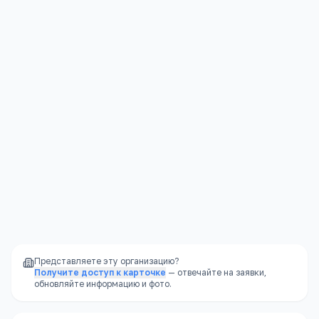
Забайкальский край, Чита, Новобульварная улица, 28
Открыть в Яндекс.Картах →
Представляете эту организацию?
Получите доступ к карточке
— отвечайте на заявки,
обновляйте информацию и фото.