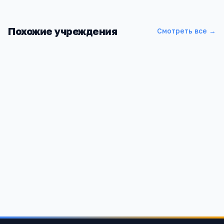
Похожие учреждения
Смотреть все →
Читинская средняя общеобразовательная школа
Республика Татарстан, Пестречинский район, д.Чита
1 195