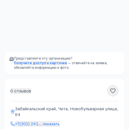
Стабильность
—
школа не закроется из-за
финансовых проблем владельца
Доступность
—
школы есть в каждом
районе, часто в шаговой доступности
Представляете эту организацию?
Получите доступ к карточке
— отвечайте на заявки,
обновляйте информацию и фото.
0
отзывов
Забайкальский край, Чита, Новобульварная улица,
64
+7(302) 241
…
показать