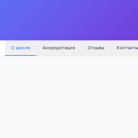
Все
школы
города
О школе
Аккредитация
Отзывы
Контакт
Бюджетный
1 582
Тип
Просмотров
Полезно родителям
РЕКЛАМА
школьников