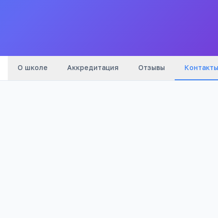
Все
школы
города
О школе
Аккредитация
Отзывы
Контакт
Адрес:
Читинская область, Могочинский район,
п. Давенда, ул. Комсомольская, 13