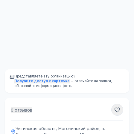
Читинская область, Могочинский район, п. Давенда, ул. Комсомольская, 13
Открыть в Яндекс.Картах →
Представляете эту организацию?
Получите доступ к карточке
— отвечайте на заявки,
обновляйте информацию и фото.
0
отзывов
Читинская область, Могочинский район, п.