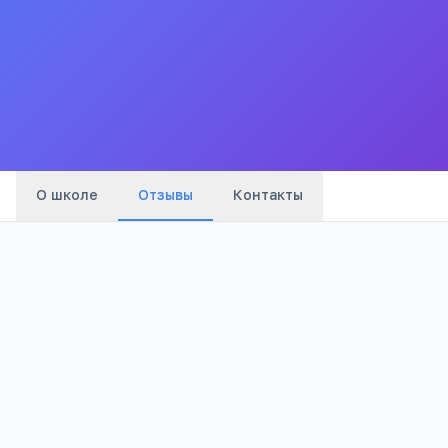
Начального проффесионального образования
Проффесиональный лицей № 22
Все
школы
города
О школе
Отзывы
Контакты
Оценка: