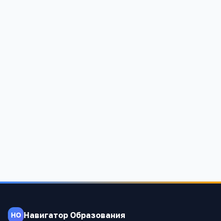
Красночикойская средняя общеобразовательная
школа
Читинская область, Красночикойский район, с.Красный
Чикой , ул.Советская 69
722
Навигатор Образования
НО