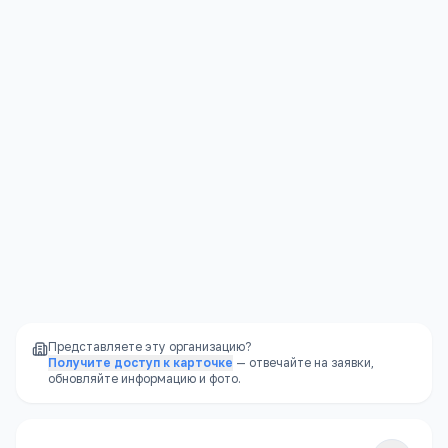
Я согласен(а) на обработку моих персональных данных и
публикацию отзыва после модерации в соответствии с
Политикой конфиденциальности
.
Отправить
Представляете эту организацию?
Получите доступ к карточке
— отвечайте на заявки,
обновляйте информацию и фото.