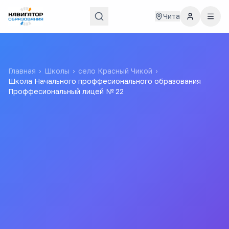
Чита
Главная
›
Школы
›
село Красный Чикой
›
Школа Начального проффесионального образования
Проффесиональный лицей № 22
Школа Начального
проффесионального
образования
Проффесиональный лицей
№ 22