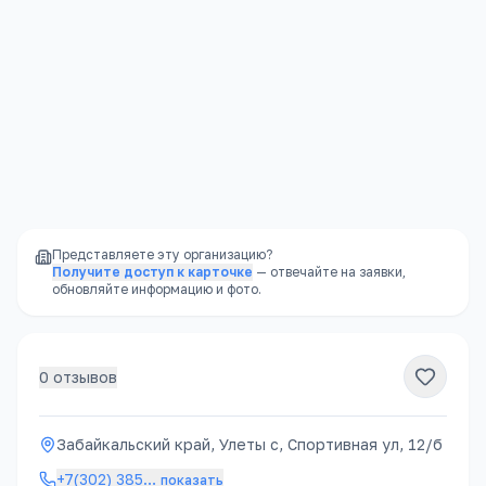
Забайкальский край, Улеты с, Спортивная ул, 12/б
Открыть в Яндекс.Картах →
Представляете эту организацию?
Получите доступ к карточке
— отвечайте на заявки,
обновляйте информацию и фото.
0
отзывов
Забайкальский край, Улеты с, Спортивная ул, 12/б
+7(302) 385
…
показать