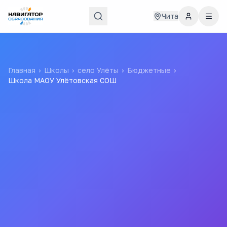
Чита
Главная
›
Школы
›
село Улёты
›
Бюджетные
›
Школа МАОУ Улётовская СОШ
Школа МАОУ Улётовская
СОШ
Муниципальное Автономное Общеобразовательное
Учреждение Улётовская Средняя Общеобразовательная
Школа Муниципального Района "улётовский Район"
Забайкальского Края
Все
школы