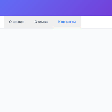
города
О школе
Отзывы
Контакты
Телефон:
+7(302) 385
…
показать
Адрес:
Забайкальский край, Улеты с, Спортивная
ул, 12/б