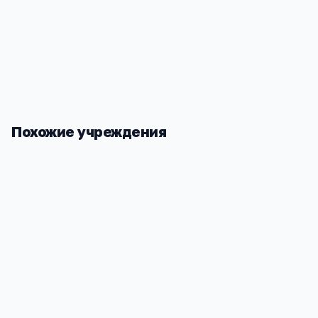
Стабильность
—
школа не закроется из-за финансо
проблем владельца
Похожие учреждения
Школа МБОУ ООШ п.ст.Ингода
Забайкальс
интернат
Забайкальский край, Читинский р-н, Ингода
п/ст, Центральная ул
Забайкальск
5
4
1 598