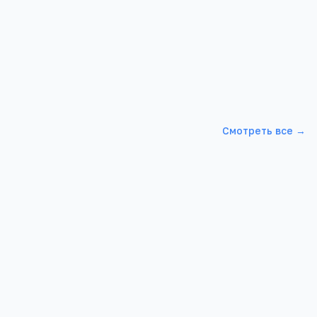
сто в
Смотреть все →
Школа 4
 р-н, Засопка
Забайкальский край, Каларский р-н, Куанда
п/ст, Энтузиастов, 4, -
5
3
2 687