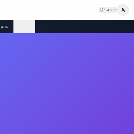
Чита
урсы
Ещё
кола
"