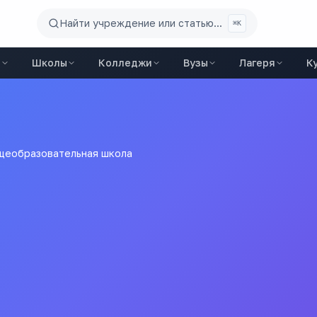
Найти учреждение или статью...
⌘K
ы
Школы
Колледжи
Вузы
Лагеря
К
щеобразовательная школа
общеобразовательная ш
е "погодаевская Средняя Общеобразовательная Школа № 18