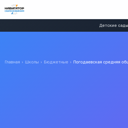
Детские сад
Главная
›
Школы
›
Бюджетные
›
Погодаевская средняя об
Погодаевская средняя 
Муниципальное Казенное Общеобразовательное Учреждени