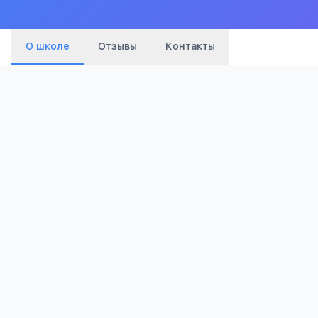
О школе
Отзывы
Контакты
Бюджетный
1 807
Тип
Просмотров
Полезно родителям школьников
Телефона меньше, а оценки лучше
Бесплатный 5-дневный онлайн-марафон Шамил
школьников: как сократить время в гаджетах 