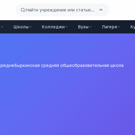
Найти учреждение или статью...
⌘K
ы
Школы
Колледжи
Вузы
Лагеря
К
реднеБыркинская средняя общеобразовательная школа
едняя общеобразователь
ая общеобразовательная школа с Передняя Бырка"
орода