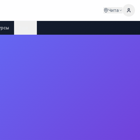
Чита
урсы
Ещё
ная школа