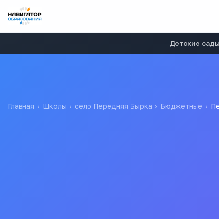
Детские сад
Главная
›
Школы
›
село Передняя Бырка
›
Бюджетные
›
Пе
ПереднеБыркинская ср
Муниципальное общеобразовательное учреждение "Основн
Все
школы
г