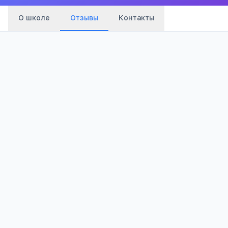
О школе
Отзывы
Контакты
Оценка:
Я согласен(а) на обработку моих персональных данных и
публикацию отзыва после модерации в соответствии с
Политикой конфиденциальности
.
Отправить