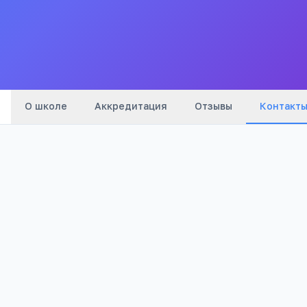
Все
школы
города
О школе
Аккредитация
Отзывы
Контакт
Адрес:
Читинская область, Хилокский район, с.
Энгорок, ул. Совхозная