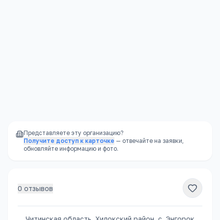
Читинская область, Хилокский район, с. Энгорок, ул. Совхозная
Открыть в Яндекс.Картах →
Представляете эту организацию?
Получите доступ к карточке
— отвечайте на заявки,
обновляйте информацию и фото.
0
отзывов
Читинская область, Хилокский район, с. Энгорок,