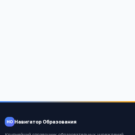
Школа 3
Забайкальский край, Петровск-Забайкальский г, Чехова, 14,
-
1 831
Навигатор Образования
НО
Крупнейший справочник образовательных учреждений