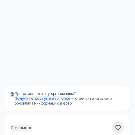
Я согласен(а) на обработку моих персональных данных и
публикацию отзыва после модерации в соответствии с
Политикой конфиденциальности
.
Отправить
Представляете эту организацию?
Получите доступ к карточке
— отвечайте на заявки,
обновляйте информацию и фото.
0
отзывов