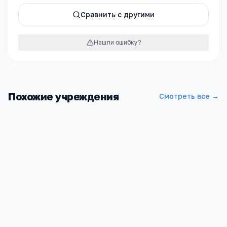
Сравнить с другими
Нашли ошибку?
Похожие учреждения
Смотреть все →
Школа МОУ Мирсановская ООШ
Забайкальский край, Шилкинский р-н, Мирсаново с, Кирова
ул, 101 а