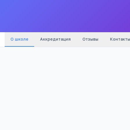
Все
школы
города
О школе
Аккредитация
Отзывы
Контакт
1 176
Просмотров
Полезно родителям
РЕКЛАМА
школьников