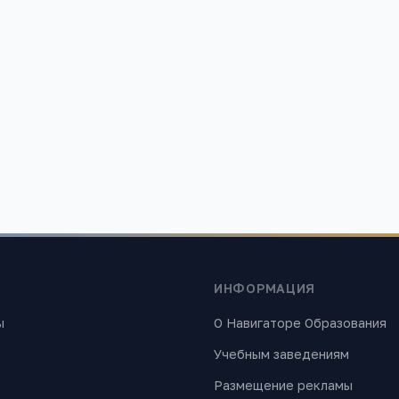
в
Юридическая защита
—
права ребёнка защище
вых
Доступность
—
школы есть в каждом районе, ча
шаговой доступности
ИНФОРМАЦИЯ
ы
О Навигаторе Образования
Учебным заведениям
Размещение рекламы