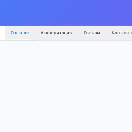
Все
школ
О школе
Аккредитация
Отзывы
Контакт
Бюджетный
2
Тип
Отзывов
Полезно родителям школьников
Телефона меньше, а оценки лучше
Бесплатный 5-дневный онлайн-марафон Шамил
школьников: как сократить время в гаджетах 