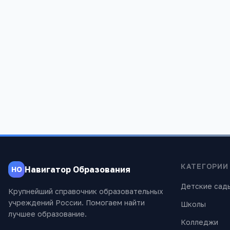
Социализация
—
большой разнообразный коллекти
Стабильность
—
школа не закроется из-за финансо
проблем владельца
КАТЕГОРИИ
Навигатор Образования
НО
Детские сад
Крупнейший справочник образовательных
учреждений России. Помогаем найти
Школы
лучшее образование.
Колледжи