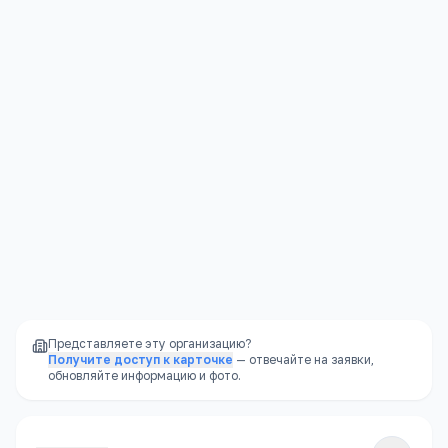
коллектив
Юридическая защита
—
права ребёнка
защищены законом
Стабильность
—
школа не закроется из-за
финансовых проблем владельца
Доступность
—
школы есть в каждом
районе, часто в шаговой доступности
Представляете эту организацию?
Получите доступ к карточке
— отвечайте на заявки,
обновляйте информацию и фото.