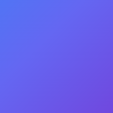
образовательное
учреждение для
обучающихся
воспитанников с
отклонениями в развитии
Петровск Забайкальская
специальная
(коррекционная) школа-
интернат IIIiV вида
Читинской области
Государственное специальное (коррекционное)
образовательное учреждение для обучающихся
воспитанников с отклонениями в развитии Петровск
Забайкальская специальная (коррекционная)