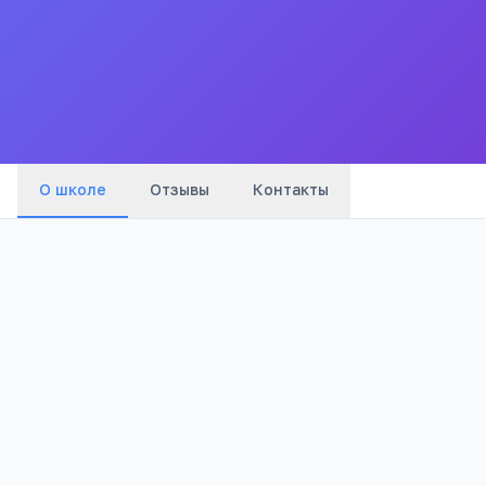
школаинтернат IIIiV вида Читинской области
Все
школы
города
О школе
Отзывы
Контакты
Бюджетный
839
Тип
Просмотров
Полезно родителям
РЕКЛАМА
школьников