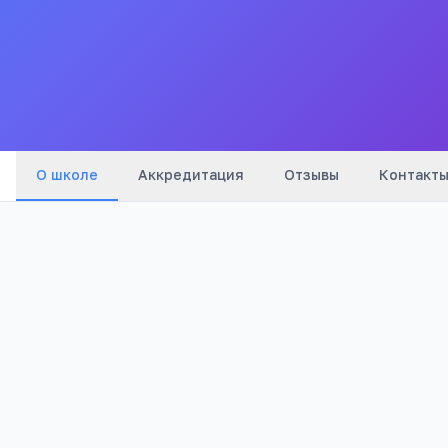
ЗАБАЙКАЛЬСКОГО КРАЯ
Все
школы
города
О школе
Аккредитация
Отзывы
Контакт
Бюджетный
1 356
Тип
Просмотров
Полезно родителям
РЕКЛАМА
школьников