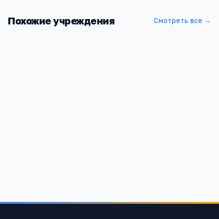
Похожие учреждения
Смотреть все →
Читинская средняя общеобразовательная школа
Республика Татарстан, Пестречинский район, д.Чита
1 200