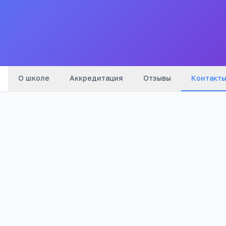
Все
школы
города
О школе
Аккредитация
Отзывы
Контакт
Телефон:
+7(302) 220
…
показать
Email:
school4377@mail.ru
Адрес:
Забайкальский край, Чита, улица
Вайнштейна, 1
Сайт:
school43.jet-host.ru