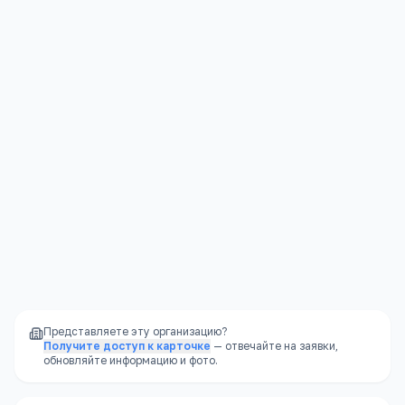
Забайкальский край, Чита, улица Вайнштейна, 1
Открыть в Яндекс.Картах →
Представляете эту организацию?
Получите доступ к карточке
— отвечайте на заявки,
обновляйте информацию и фото.