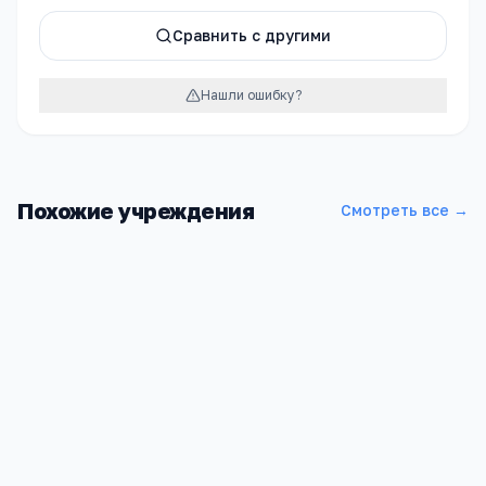
Сравнить с другими
Нашли ошибку?
Похожие учреждения
Смотреть все →
Школа МОУ СОШ № 82 п. Ксеньевка
Забайкальский край, Могочинский р-н, Ксеньевка пгт,
Комсомольская ул, 12