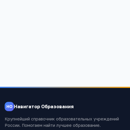
Средняя образовательная школа № 82
Читинская область, Могочинский район, п.Ксеньевская, ул.
Комсомольская, 12
845
Навигатор Образования
НО
Крупнейший справочник образовательных учреждений
России. Помогаем найти лучшее образование.