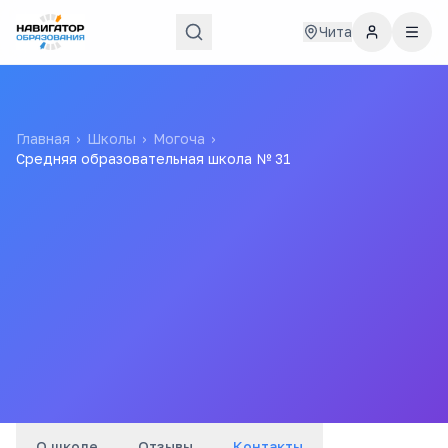
Чита
Главная
›
Школы
›
Могоча
›
Средняя образовательная школа № 31
Средняя образовательная
школа № 31
Все
школы
города
О школе
Отзывы
Контакты