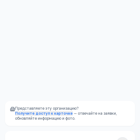
с. Первый Чиндант, Ононский район,
Открыть в Яндекс.Картах →
Представляете эту организацию?
Получите доступ к карточке
— отвечайте на заявки,
обновляйте информацию и фото.