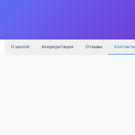
Все
школы
города
О школе
Аккредитация
Отзывы
Контакт
Телефон:
+7(302) 524
…
показать
Email:
chindant@rambler.ru
Адрес:
с. Первый Чиндант, Ононский район,
Сайт:
chindant.narod.ru