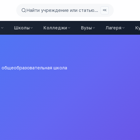
Найти учреждение или статью...
⌘K
ы
Школы
Колледжи
Вузы
Лагеря
К
я общеобразовательная школа
бщеобразовательная шк
ние Досатуйская средняя общеобразовательная школа
ы
города