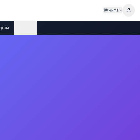
Чита
урсы
Ещё
ола