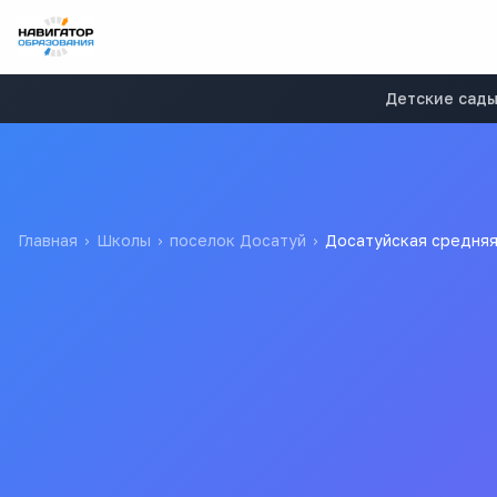
Детские сад
Главная
›
Школы
›
поселок Досатуй
›
Досатуйская средня
Досатуйская средняя о
Муниципальное бюджетное общеобразовательное учрежде
Все
школ