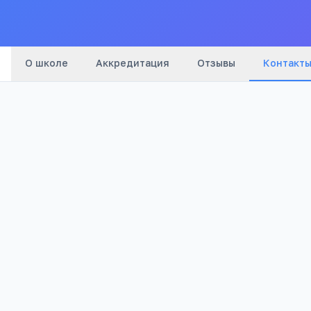
О школе
Аккредитация
Отзывы
Контакт
Адрес:
Приаргунский район, с. Досатуй, ул. Юбилейна