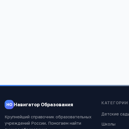
Приаргунский район, с. Досатуй, ул. Юбилейная
КАТЕГОРИИ
Навигатор Образования
НО
Детские сад
Крупнейший справочник образовательных
учреждений России. Помогаем найти
Школы